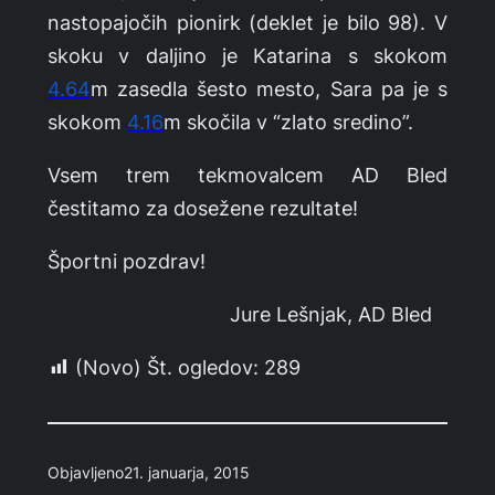
nastopajočih pionirk (deklet je bilo 98). V
skoku v daljino je Katarina s skokom
4.64
m zasedla šesto mesto, Sara pa je s
skokom
4.16
m skočila v “zlato sredino”.
Vsem trem tekmovalcem AD Bled
čestitamo za dosežene rezultate!
Športni pozdrav!
Jure Lešnjak, AD Bled
(Novo) Št. ogledov:
289
Objavljeno
21. januarja, 2015