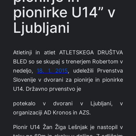
pionirke U14” v
Ljubljani
Atletinji in atlet ATLETSKEGA DRUŠTVA
BLED so se skupaj s trenerjem Robertom v
nedeljo,
18. 1. 2015
, udeležili Prvenstva
Slovenije v dvorani za pionirje in pionirke
U14. Državno prvenstvo je
potekalo v dvorani v Ljubljani, v
organizaciji AD Kronos in AZS.
Pionir U14 Žan Žiga Lešnjak je nastopil v
teku na 60m in skoku v daljino. Z odličnim