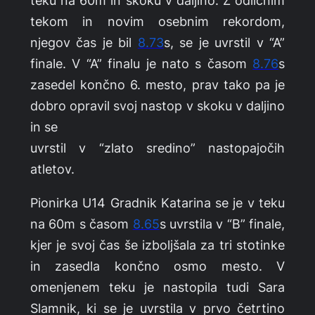
tekom in novim osebnim rekordom,
njegov čas je bil
8.73
s, se je uvrstil v “A”
finale. V “A” finalu je nato s časom
8.76
s
zasedel končno 6. mesto, prav tako pa je
dobro opravil svoj nastop v skoku v daljino
in se
uvrstil v “zlato sredino” nastopajočih
atletov.
Pionirka U14 Gradnik Katarina se je v teku
na 60m s časom
8.65
s uvrstila v “B” finale,
kjer je svoj čas še izboljšala za tri stotinke
in zasedla končno osmo mesto. V
omenjenem teku je nastopila tudi Sara
Slamnik, ki se je uvrstila v prvo četrtino