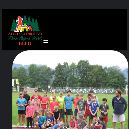
Preskoči
na
vsebino