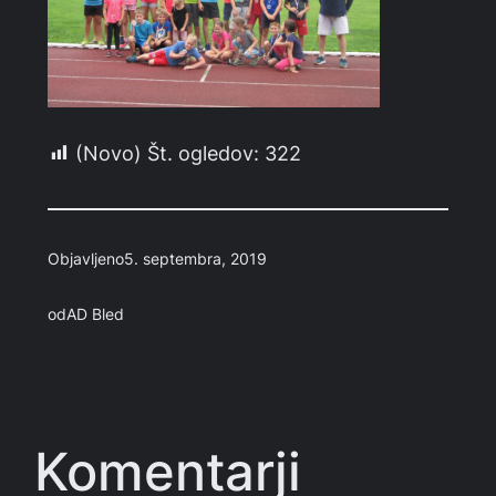
(Novo) Št. ogledov:
322
Objavljeno
5. septembra, 2019
od
AD Bled
Komentarji