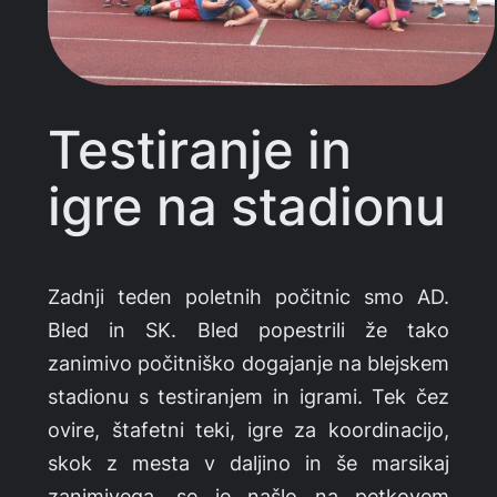
Testiranje in
igre na stadionu
Zadnji teden poletnih počitnic smo AD.
Bled in SK. Bled popestrili že tako
zanimivo počitniško dogajanje na blejskem
stadionu s testiranjem in igrami. Tek čez
ovire, štafetni teki, igre za koordinacijo,
skok z mesta v daljino in še marsikaj
zanimivega, se je našlo na petkovem