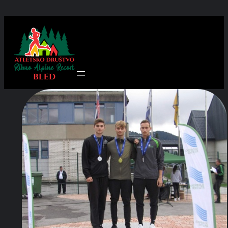
Preskoči
na
vsebino