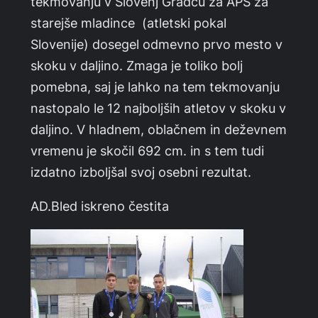
tekmovanju v Slovenj Gradcu za APS za
starejše mladince (atletski pokal
Slovenije) dosegel odmevno prvo mesto v
skoku v daljino. Zmaga je toliko bolj
pomebna, saj je lahko na tem tekmovanju
nastopalo le 12 najboljših atletov v skoku v
daljino. V hladnem, oblačnem in deževnem
vremenu je skočil 692 cm. in s tem tudi
izdatno izboljšal svoj osebni rezultat.
AD.Bled iskreno čestita