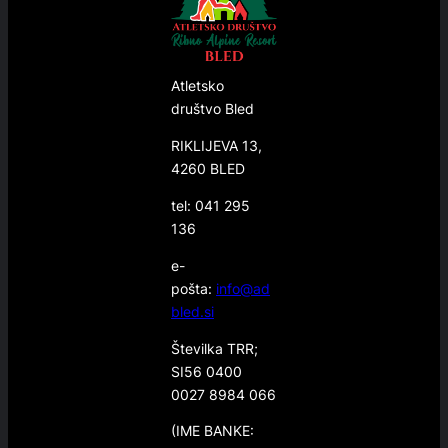
Atletsko
društvo Bled
RIKLIJEVA 13,
4260 BLED
tel: 041 295
136
e-
pošta:
info@ad
bled.si
Številka TRR;
SI56 0400
0027 8984 066
(IME BANKE: