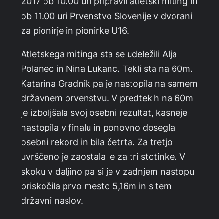
2017 ob 10.00 uri pripravil atletski miting in
ob 11.00 uri Prvenstvo Slovenije v dvorani
za pionirje in pionirke U16.
Atletskega mitinga sta se udeležili Alja
Polanec in Nina Lukanc. Tekli sta na 60m.
Katarina Gradnik pa je nastopila na samem
državnem prvenstvu. V predtekih na 60m
je izboljšala svoj osebni rezultat, kasneje
nastopila v finalu in ponovno dosegla
osebni rekord in bila četrta. Za tretjo
uvrščeno je zaostala le za tri stotinke. V
skoku v daljino pa si je v zadnjem nastopu
priskočila prvo mesto 5,16m in s tem
državni naslov.