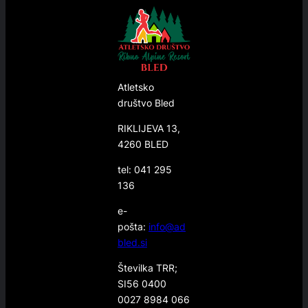
Atletsko
društvo Bled
RIKLIJEVA 13,
4260 BLED
tel: 041 295
136
e-
pošta:
info@ad
bled.si
Številka TRR;
SI56 0400
0027 8984 066