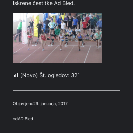
Iskrene čestitke Ad Bled.
(Novo) Št. ogledov:
321
Objavljeno
29. januarja, 2017
od
AD Bled