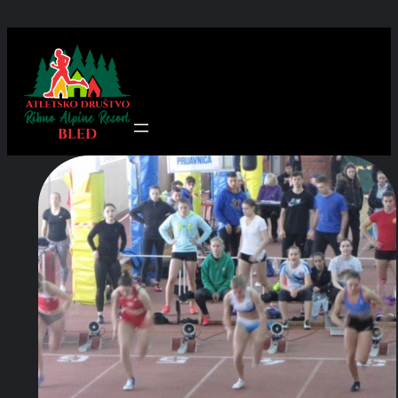
Preskoči
na
vsebino