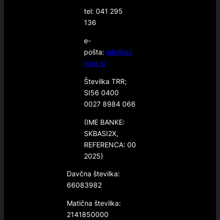
tel: 041 295
136
e-
pošta:
info@ad
bled.si
Številka TRR;
SI56 0400
0027 8984 066
(IME BANKE:
SKBASI2X,
REFERENCA: 00
2025)
Davčna številka:
66083982
Matična številka:
2141850000