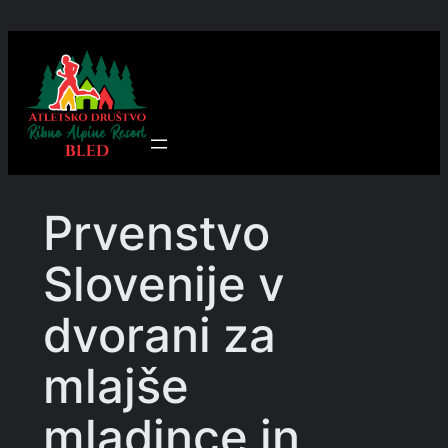
Preskoči
na
vsebino
Prvenstvo
Slovenije v
dvorani za
mlajše
mladince in