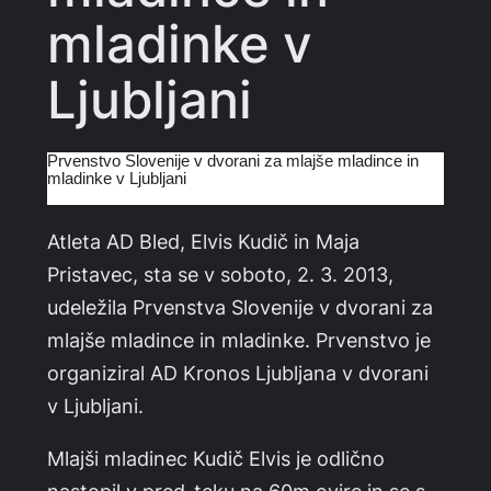
mladinke v
Ljubljani
Prvenstvo Slovenije v dvorani za mlajše mladince in
mladinke v Ljubljani
Atleta AD Bled, Elvis Kudič in Maja
Pristavec, sta se v soboto, 2. 3. 2013,
udeležila Prvenstva Slovenije v dvorani za
mlajše mladince in mladinke. Prvenstvo je
organiziral AD Kronos Ljubljana v dvorani
v Ljubljani.
Mlajši mladinec Kudič Elvis je odlično
nastopil v pred-teku na 60m ovire in se s