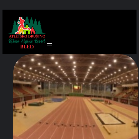
Preskoči
na
vsebino