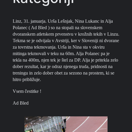
Linz, 31. januarja. Urša Lešnjak, Nina Lukanc in Alja
Polanec ( Ad Bled ) so na stopali na slovenskem
dvoranskem atletskem prvenstvu v krožnih tekih v Linzu.
Tekma se je odvijala v Avstriji, ker v Sloveniji ni dvorane
za tovrstna tekmovanja. Urša in Nina sta v okviru
mitinga tekmovali v teku na 60m. Alja Polanec pa je
tekla na 400m, njen tek je štel za DP. Alja je pritekla zelo
dober rezultat, kar je odraz njenega truda, pridnosti na
treningu in zelo dober obet za sezono na prostem, ki se
hitro približuje.
Vsem čestitke !
Ad Bled