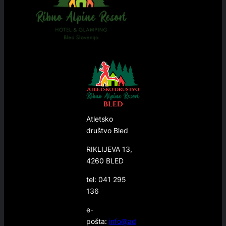
Atletsko
društvo Bled
RIKLIJEVA 13,
4260 BLED
tel: 041 295
136
e-
pošta:
info@ad