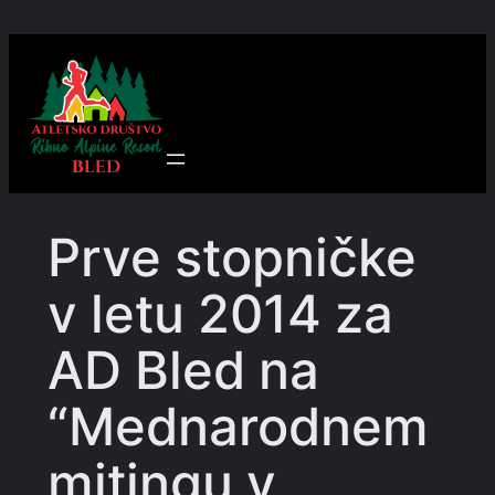
Preskoči
na
vsebino
Prve stopničke
v letu 2014 za
AD Bled na
“Mednarodnem
mitingu v