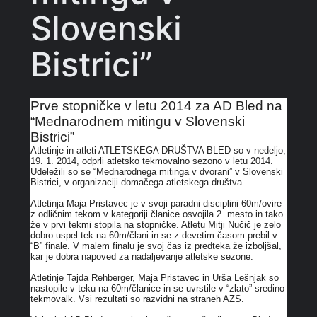
Slovenski
Bistrici”
Prve stopničke v letu 2014 za AD Bled na
“Mednarodnem mitingu v Slovenski
Bistrici”
Atletinje in atleti ATLETSKEGA DRUŠTVA BLED so v nedeljo,
19. 1. 2014, odprli atletsko tekmovalno sezono v letu 2014.
Udeležili so se “Mednarodnega mitinga v dvorani” v Slovenski
Bistrici, v organizaciji domačega atletskega društva.
Atletinja Maja Pristavec je v svoji paradni disciplini 60m/ovire
z odličnim tekom v kategoriji članice osvojila 2. mesto in tako
že v prvi tekmi stopila na stopničke. Atletu Mitji Nučič je zelo
dobro uspel tek na 60m/člani in se z devetim časom prebil v
“B” finale. V malem finalu je svoj čas iz predteka že izboljšal,
kar je dobra napoved za nadaljevanje atletske sezone.
Atletinje Tajda Rehberger, Maja Pristavec in Urša Lešnjak so
nastopile v teku na 60m/članice in se uvrstile v “zlato” sredino
tekmovalk. Vsi rezultati so razvidni na straneh AZS.