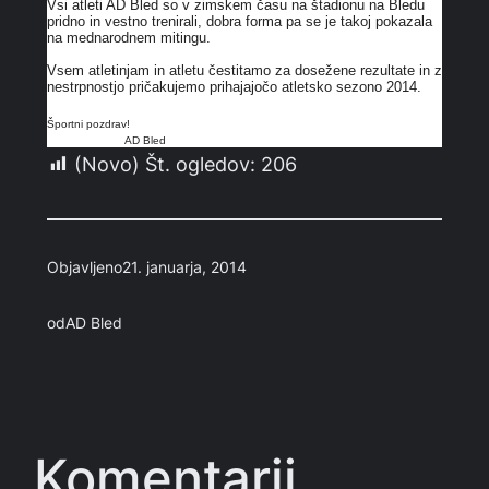
Vsi atleti AD Bled so v zimskem času na štadionu na Bledu
pridno in vestno trenirali, dobra forma pa se je takoj pokazala
na mednarodnem mitingu.
Vsem atletinjam in atletu čestitamo za dosežene rezultate in z
nestrpnostjo pričakujemo prihajajočo atletsko sezono 2014.
Športni pozdrav!
AD Bled
(Novo) Št. ogledov:
206
Objavljeno
21. januarja, 2014
od
AD Bled
Komentarji