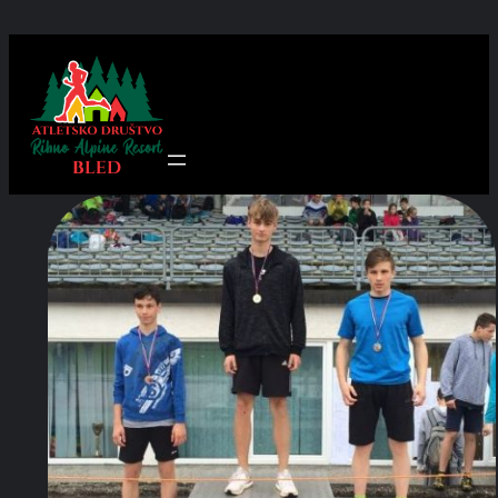
Preskoči
na
vsebino