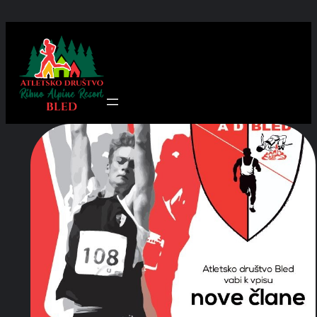
Preskoči
na
vsebino