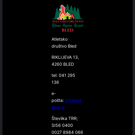
Atletsko
društvo Bled
RIKLIJEVA 13,
4260 BLED
tel: 041 295
136
e-
pošta:
info@ad
bled.si
Številka TRR;
SI56 0400
0027 8984 066