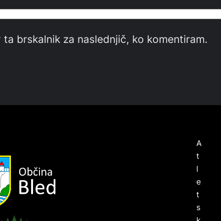
 ta brskalnik za naslednjič, ko komentiram.
A
t
l
e
t
s
k