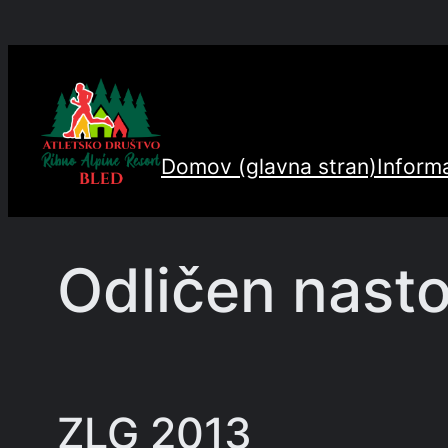
Preskoči
na
vsebino
Domov (glavna stran)
Informa
Odličen nast
ZLG 2013