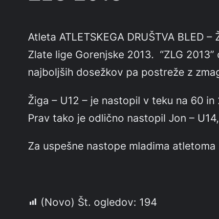
Atleta ATLETSKEGA DRUŠTVA BLED – Žan Ž
Zlate lige Gorenjske 2013. “ZLG 2013” 
najboljših dosežkov pa postreže z zm
Žiga – U12 – je nastopil v teku na 60 in
Prav tako je odlično nastopil Jon – U1
Za uspešne nastope mladima atletoma 
AD Bl
(Novo) Št. ogledov:
194