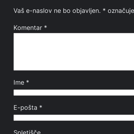
Vaš e-naslov ne bo objavljen.
*
označuje
Komentar
*
Ime
*
E-pošta
*
Spletišče