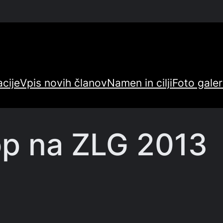
cije
Vpis novih članov
Namen in cilji
Foto galer
op na ZLG 2013