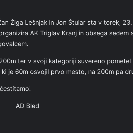
iga Lešnjak in Jon Štular sta v torek, 23. 4
organizira AK Triglav Kranj in obsega sedem a
agovalcem.
 200m ter v svoji kategoriji suvereno pometel 
4, ki je 60m osvojil prvo mesto, na 200m pa d
čestitamo!
ed