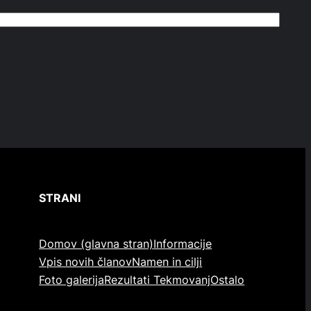
STRANI
Domov (glavna stran)
Informacije
Vpis novih članov
Namen in cilji
Foto galerija
Rezultati Tekmovanj
Ostalo