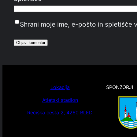
Shrani moje ime, e-pošto in spletišče v
Lokacija
SPONZORJI
Atletski stadion
Rečiška cesta 2, 4260 BLED