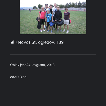
(Novo) Št. ogledov:
189
Objavljeno
24. avgusta, 2013
od
AD Bled