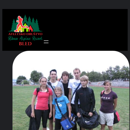
Preskoči
na
vsebino