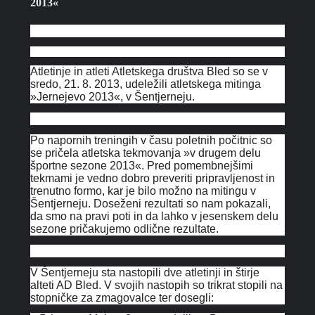
2013«
Atletinje in atleti Atletskega društva Bled so se v
sredo, 21. 8. 2013, udeležili atletskega mitinga
»Jernejevo 2013«, v Šentjerneju.
Po napornih treningih v času poletnih počitnic so
se pričela atletska tekmovanja »v drugem delu
športne sezone 2013«. Pred pomembnejšimi
tekmami je vedno dobro preveriti pripravljenost in
trenutno formo, kar je bilo možno na mitingu v
Šentjerneju. Doseženi rezultati so nam pokazali,
da smo na pravi poti in da lahko v jesenskem delu
sezone pričakujemo odlične rezultate.
V Šentjerneju sta nastopili dve atletinji in štirje
alteti AD Bled. V svojih nastopih so trikrat stopili na
stopničke za zmagovalce ter dosegli: