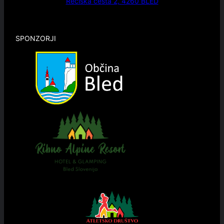
Rečiška cesta 2, 4260 BLED
SPONZORJI