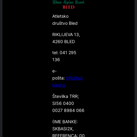
Atletsko
društvo Bled
RIKLIJEVA 13,
4260 BLED
tel: 041 295
136
e-
pošta:
info@ad
bled.si
Številka TRR;
SI56 0400
0027 8984 066
(IME BANKE:
SKBASI2X,
REFERENCA: 00