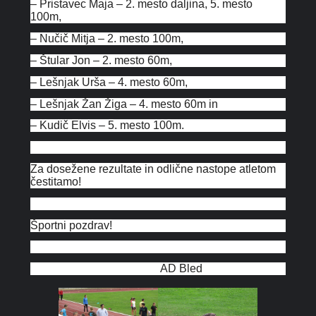
– Pristavec Maja – 2. mesto daljina, 5. mesto
100m,
– Nučič Mitja – 2. mesto 100m,
– Štular Jon – 2. mesto 60m,
– Lešnjak Urša – 4. mesto 60m,
– Lešnjak Žan Žiga – 4. mesto 60m in
– Kudič Elvis – 5. mesto 100m.
Za dosežene rezultate in odlične nastope atletom
čestitamo!
Športni pozdrav!
AD Bled