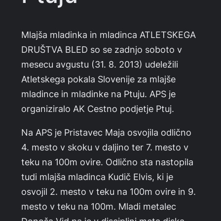
Mlajša mladinka in mladinca ATLETSKEGA
DRUŠTVA BLED so se zadnjo soboto v
mesecu avgustu (31. 8. 2013) udeležili
Atletskega pokala Slovenije za mlajše
mladince in mladinke na Ptuju. APS je
organiziralo AK Cestno podjetje Ptuj.
Na APS je Pristavec Maja osvojila odlično
4. mesto v skoku v daljino ter 7. mesto v
teku na 100m ovire. Odlično sta nastopila
tudi mlajša mladinca Kudič Elvis, ki je
osvojil 2. mesto v teku na 100m ovire in 9.
mesto v teku na 100m. Mladi metalec
Donoša Vid pa je v disciplini meta diska,