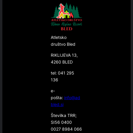
Atletsko
društvo Bled
RIKLIJEVA 13,
4260 BLED
tel: 041 295
136
e-
pošta:
info@ad
bled.si
Številka TRR;
SI56 0400
0027 8984 066