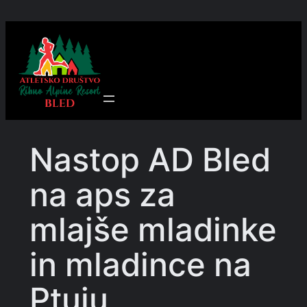
Preskoči
na
vsebino
Nastop AD Bled
na aps za
mlajše mladinke
in mladince na
Ptuju