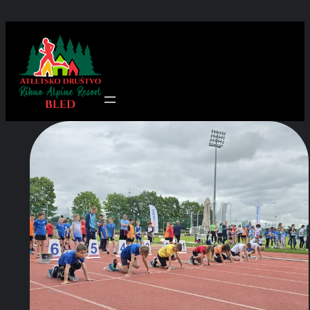
Preskoči
na
vsebino