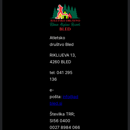
Atletsko
društvo Bled
RIKLIJEVA 13,
4260 BLED
tel: 041 295
136
e-
pošta:
info@ad
bled.si
Številka TRR;
SI56 0400
0027 8984 066