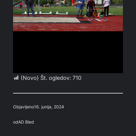
(Novo) Št. ogledov:
710
Objavljeno
16. junija, 2024
od
AD Bled