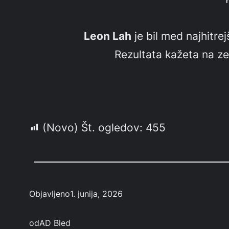
Leon Lah
je bil med najhitre
Rezultata kažeta na zel
(Novo) Št. ogledov:
455
Objavljeno
1. junija, 2026
od
AD Bled