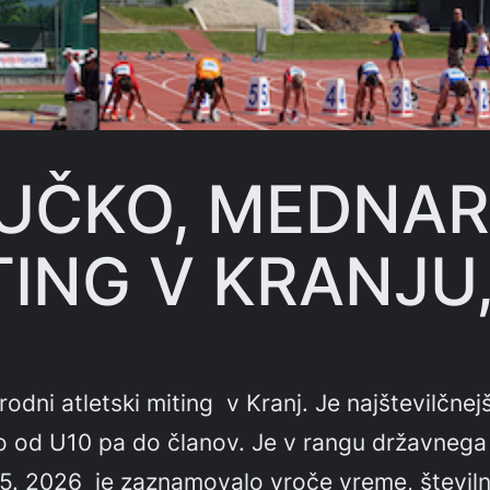
UČKO, MEDNAR
ING V KRANJU, 
dni atletski miting v Kranj. Je najštevilčne
o od U10 pa do članov. Je v rangu državnega
5. 2026 je zaznamovalo vroče vreme, številna 