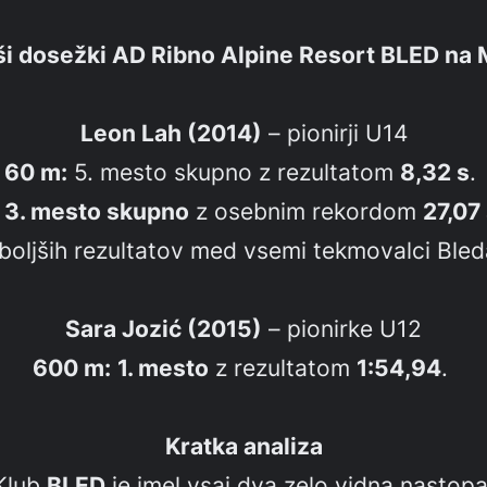
ši dosežki AD Ribno Alpine Resort BLED na 
Leon Lah (2014)
– pionirji U14
60 m:
5. mesto skupno z rezultatom
8,32 s
.
3. mesto skupno
z osebnim rekordom
27,07
ajboljših rezultatov med vsemi tekmovalci Bled
Sara Jozić (2015)
– pionirke U12
600 m:
1. mesto
z rezultatom
1:54,94
.
Kratka analiza
Klub
BLED
je imel vsaj dva zelo vidna nastopa