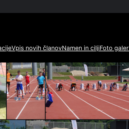
cije
Vpis novih članov
Namen in cilji
Foto galer