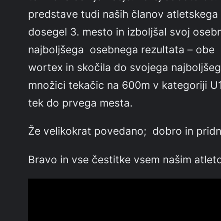
predstave tudi naših članov atletskega 
dosegel 3. mesto in izboljšal svoj oseb
najboljšega osebnega rezultata – obe k
wortex in skočila do svojega najboljšeg
množici tekačic na 600m v kategoriji U
tek do prvega mesta.
Že velikokrat povedano; dobro in pridno
Bravo in vse čestitke vsem našim atleto