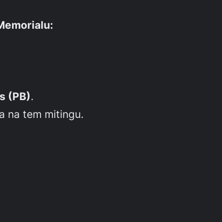
Memorialu:
 s (PB)
.
a na tem mitingu.
.