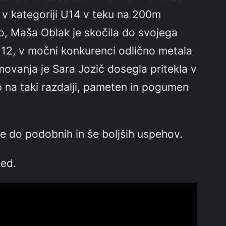
 v kategoriji U14 v teku na 200m
no, Maša Oblak je skočila do svojega
U12, v močni konkurenci odlično metala
movanja je Sara Jozič dosegla pritekla v
 na taki razdalji, pameten in pogumen
lje do podobnih in še boljših uspehov.
led.