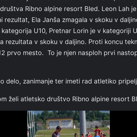
društva Ribno alpine resort Bled. Leon Lah je
ni rezultat, Ela Janša zmagala v skoku v dalji
ategorija U10, Pretnar Lorin je v kategoriji 
a rezultata v skoku v daljino. Proti koncu tek
12 prvo mesto. To je njen nasploh prvi nastop
 delo, zanimanje ter imeti rad atletiko pripe
m želi atletsko društvo Ribno alpine resort B