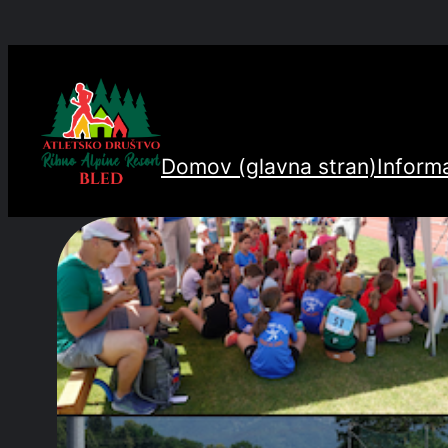
Preskoči
na
vsebino
Domov (glavna stran)
Informa