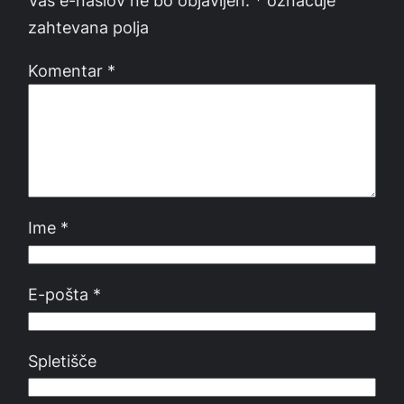
Vaš e-naslov ne bo objavljen.
*
označuje
zahtevana polja
Komentar
*
Ime
*
E-pošta
*
Spletišče