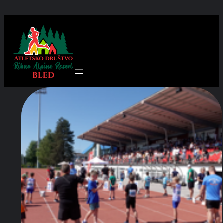
Preskoči
na
vsebino