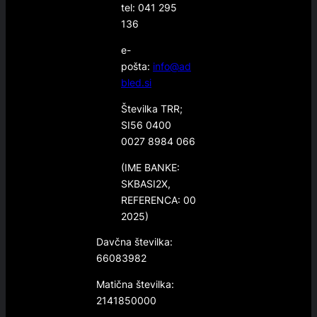
tel: 041 295
136
e-
pošta:
info@ad
bled.si
Številka TRR;
SI56 0400
0027 8984 066
(IME BANKE:
SKBASI2X,
REFERENCA: 00
2025)
Davčna številka:
66083982
Matična številka:
2141850000