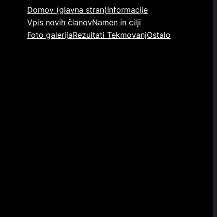
Domov (glavna stran)
Informacije
Vpis novih članov
Namen in cilji
Foto galerija
Rezultati Tekmovanj
Ostalo