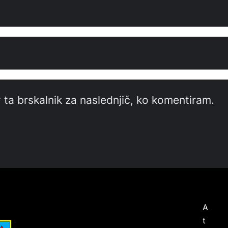
 ta brskalnik za naslednjič, ko komentiram.
A
t