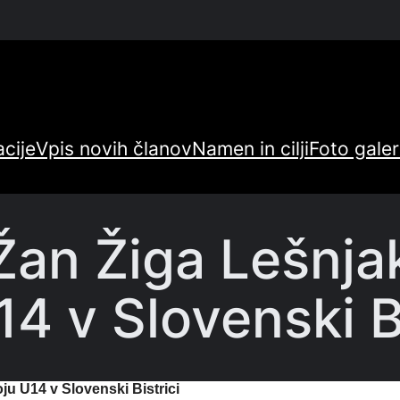
cije
Vpis novih članov
Namen in cilji
Foto galer
 Žan Žiga Lešnja
 v Slovenski Bi
ju U14 v Slovenski Bistrici