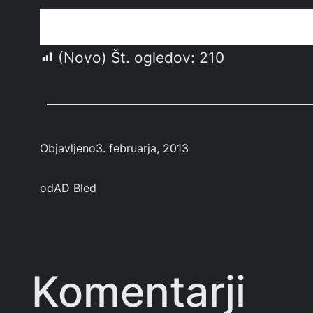
(Novo) Št. ogledov:
210
Objavljeno
3. februarja, 2013
od
AD Bled
Komentarji