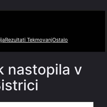
ija
Rezultati Tekmovanj
Ostalo
k nastopila v
strici