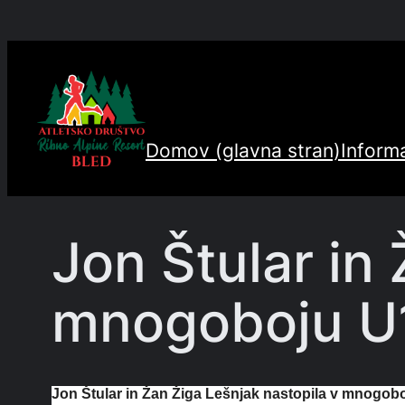
Preskoči
na
vsebino
Domov (glavna stran)
Informa
Jon Štular in
mnogoboju U14
Jon Štular in Žan Žiga Lešnjak nastopila v mnogobo