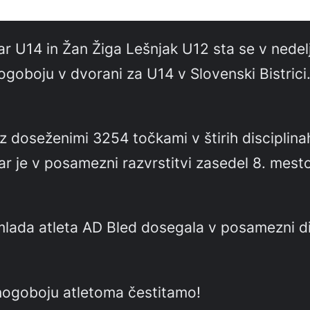
ar U14 in Žan Žiga Lešnjak U12 sta se v nedelj
oboju v dvorani za U14 v Slovenski Bistrici.
a z doseženimi 3254 točkami v štirih disciplin
r je v posamezni razvrstitvi zasedel 8. mest
mlada atleta AD Bled dosegala v posamezni dis
ogoboju atletoma čestitamo!