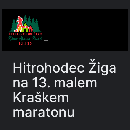
Preskoči
na
vsebino
Hitrohodec Žiga
na 13. malem
Kraškem
maratonu