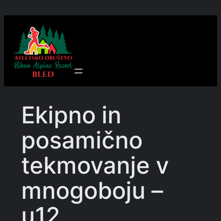
Preskoči
na
vsebino
Ekipno in
posamično
tekmovanje v
mnogoboju –
u12