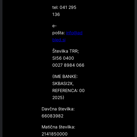
tel: 041 295
136
e-
pošta:
info@ad
bled.si
Številka TRR;
SI56 0400
0027 8984 066
(IME BANKE:
SKBASI2X,
REFERENCA: 00
2025)
Davčna številka:
66083982
Matična številka:
2141850000