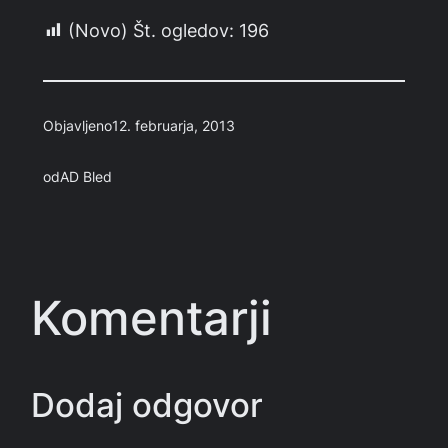
(Novo) Št. ogledov:
196
Objavljeno
12. februarja, 2013
od
AD Bled
Komentarji
Dodaj odgovor