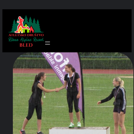
Preskoči
na
vsebino