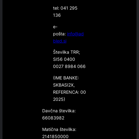
tel: 041 295
136
e-
pošta:
info@ad
bled.si
Številka TRR;
SI56 0400
0027 8984 066
(IME BANKE:
SKBASI2X,
REFERENCA: 00
2025)
Davčna številka:
66083982
Matična številka:
2141850000