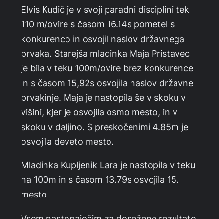
Elvis Kudič je v svoji paradni disciplini tek
110 m/ovire s časom 16.14s pometel s
konkurenco in osvojil naslov državnega
prvaka. Starejša mladinka Maja Pristavec
je bila v teku 100m/ovire brez konkurence
in s časom 15,92s osvojila naslov državne
prvakinje. Maja je nastopila še v skoku v
višini, kjer je osvojila osmo mesto, in v
skoku v daljino. S preskočenimi 4.85m je
osvojila deveto mesto.
Mladinka Kupljenik Lara je nastopila v teku
na 100m in s časom 13.79s osvojila 15.
mesto.
Vsem nastopajočim za dosežene rezultate