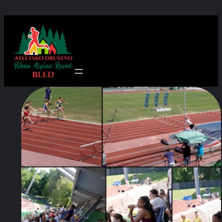
Preskoči
na
vsebino