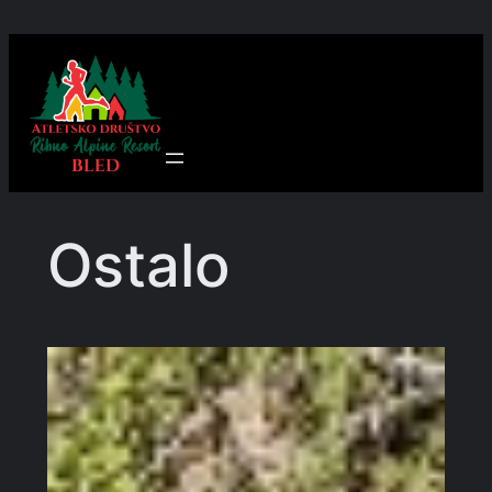
Preskoči
na
vsebino
Ostalo