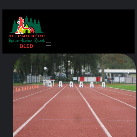
Preskoči
na
vsebino