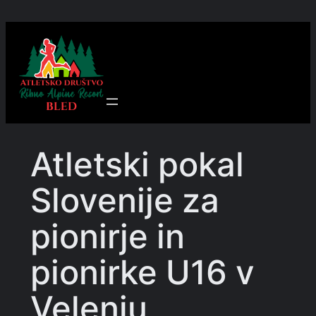
Preskoči
na
vsebino
Atletski pokal
Slovenije za
pionirje in
pionirke U16 v
Velenju