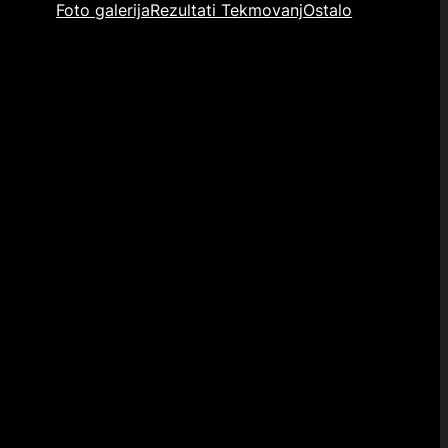
Foto galerija
Rezultati Tekmovanj
Ostalo