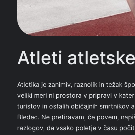
Atleti atlets
Atletika je zanimiv, raznolik in težak šp
veliki meri ni prostora v pripravi v kate
turistov in ostalih običajnih smrtnikov
Bledec. Ne pretiravam, če povem, napiš
razlogov, da vsako poletje v času počitni