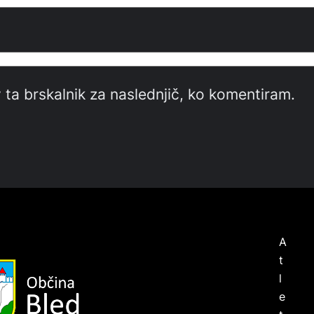
 ta brskalnik za naslednjič, ko komentiram.
A
t
l
e