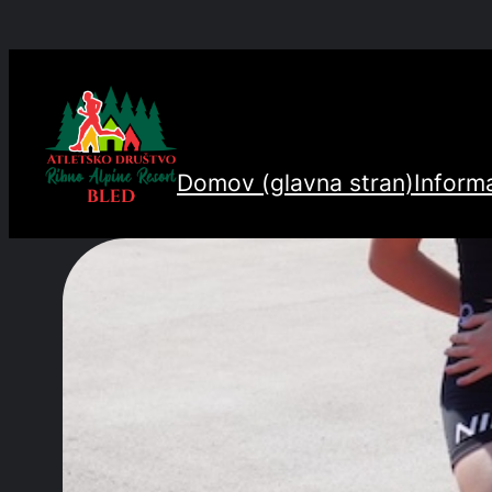
Preskoči
na
vsebino
Domov (glavna stran)
Informa