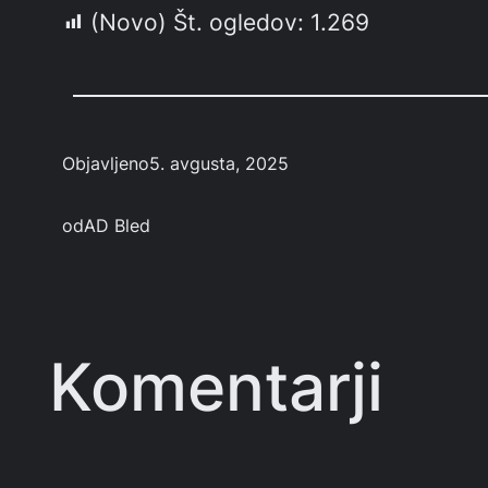
(Novo) Št. ogledov:
1.269
Objavljeno
5. avgusta, 2025
od
AD Bled
Komentarji