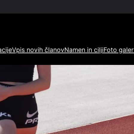
cije
Vpis novih članov
Namen in cilji
Foto galer