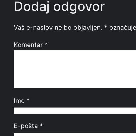
Dodaj odgovor
Vaš e-naslov ne bo objavljen.
*
označuje
Komentar
*
Ime
*
E-pošta
*