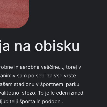
ja na obisku
aerobne in aerobne veščine…, torej v
e zanimiv sam po sebi za vse vrste
na našem stadionu v športnem parku
alitetno stezo. To je le eden izmed
ljubitelji športa in podobni.