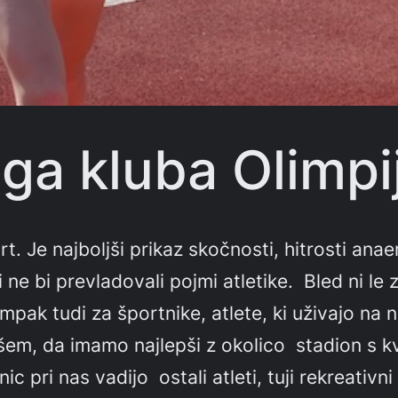
kega kluba Olimpi
ort. Je najboljši prikaz skočnosti, hitrosti an
ri ne bi prevladovali pojmi atletike. Bled ni l
 ampak tudi za športnike, atlete, ki uživajo 
em, da imamo najlepši z okolico stadion s kv
c pri nas vadijo ostali atleti, tuji rekreativni 