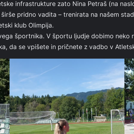
etske infrastrukture zato Nina Petraš (na naslo
i in širše pridno vadita – trenirata na našem 
tski klub Olimpija.
vega športnika. V športu ljudje dobimo neko r
i teka, da se vpišete in pričnete z vadbo v Atl