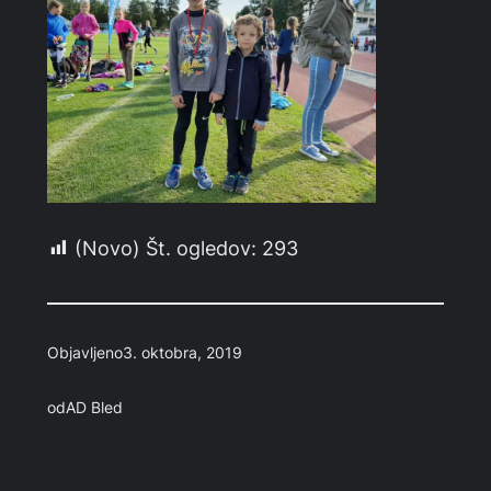
(Novo) Št. ogledov:
293
Objavljeno
3. oktobra, 2019
od
AD Bled