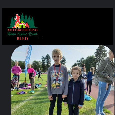
Preskoči
na
vsebino