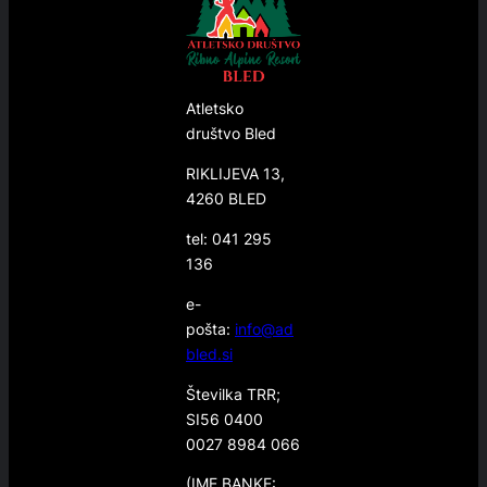
Atletsko
društvo Bled
RIKLIJEVA 13,
4260 BLED
tel: 041 295
136
e-
pošta:
info@ad
bled.si
Številka TRR;
SI56 0400
0027 8984 066
(IME BANKE: