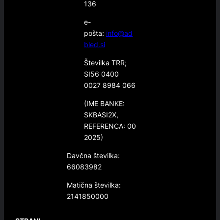
136
e-
pošta:
info@ad
bled.si
Številka TRR;
SI56 0400
0027 8984 066
(IME BANKE:
SKBASI2X,
REFERENCA: 00
2025)
Davčna številka:
66083982
Matična številka:
2141850000