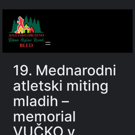
Preskoči
na
vsebino
19. Mednarodni
atletski miting
mladih –
memorial
VUČKO v