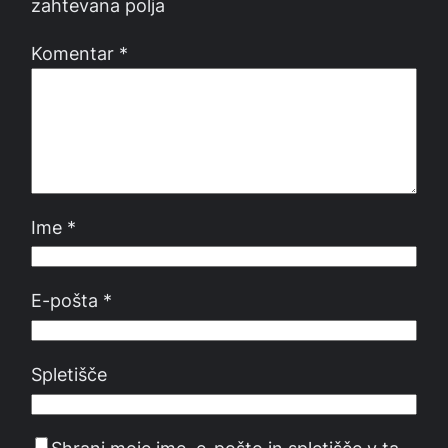
zahtevana polja
Komentar
*
Ime
*
E-pošta
*
Spletišče
Shrani moje ime, e-pošto in spletišče v ta