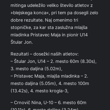
mitinga udeležilo veliko število atletov z
»blejskega konca«, pri tem pa dosegli zelo
dobre rezultate. Naj omenimo tri
stopničke, za kar sta zaslužna mlajša
mladinka Pristavec Maja in pionir U14
Štular Jon.
Rezultati – dosežki naših atletov:
– Štular Jon, U14 – 2. mesto 60m (8.30s),
3. mesto daljina (5.02m),
– Pristavec Maja, mlajša mladinka – 2.
mesto daljina (5.05m), 4. mesto 100m
(13.42s), 4. mesto krogla-3,
– Crnovič Nina, U-10 – 6. mesto 60m
(10.11s), 6. mesto daljina (3.24m),