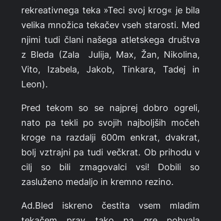
rekreativnega teka »Teci svoj krog« je bila
velika množica tekačev vseh starosti. Med
njimi tudi člani našega atletskega društva
z Bleda (Zala Julija, Max, Žan, Nikolina,
Vito, Izabela, Jakob, Tinkara, Tadej in
Leon).
Pred tekom so se najprej dobro ogreli,
nato pa tekli po svojih najboljših močeh
kroge na razdalji 600m enkrat, dvakrat,
bolj vztrajni pa tudi večkrat. Ob prihodu v
cilj so bili zmagovalci vsi! Dobili so
zasluženo medaljo in kremno rezino.
Ad.Bled iskreno čestita vsem mladim
tekačem prav tako pa gre pohvala