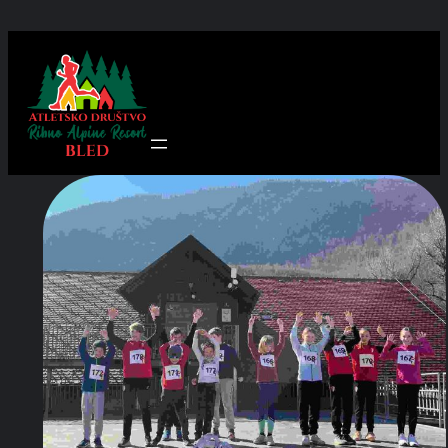
Preskoči
na
vsebino